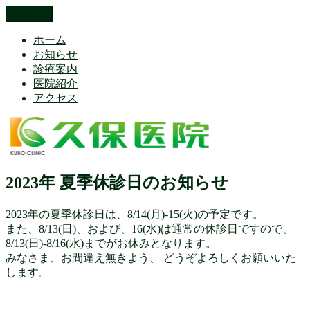
コ
メニュー
久保医院 Kubo Clinic 埼玉県本庄市
久保医院（内科) 糖尿病内科 循環器内科 睡眠時無呼吸検査 内
ン
分泌・甲状腺疾患 アレルギー対策 禁煙外来
ホーム
テ
お知らせ
ン
診療案内
ツ
医院紹介
へ
アクセス
ス
キ
ッ
プ
2023年 夏季休診日のお知らせ
2023年の夏季休診日は、8/14(月)-15(火)の予定です。
また、8/13(日)、および、16(水)は通常の休診日ですので、
8/13(日)-8/16(水)までがお休みとなります。
みなさま、お間違え無きよう、 どうぞよろしくお願いいた
します。