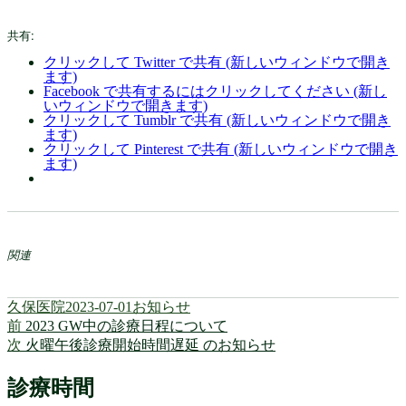
共有:
クリックして Twitter で共有 (新しいウィンドウで開き
ます)
Facebook で共有するにはクリックしてください (新し
いウィンドウで開きます)
クリックして Tumblr で共有 (新しいウィンドウで開き
ます)
クリックして Pinterest で共有 (新しいウィンドウで開き
ます)
関連
投
投
カ
久保医院
2023-07-01
お知らせ
稿
前
稿
テ
前
2023 GW中の診療日程について
投
者
の
次
日:
ゴ
次
火曜午後診療開始時間遅延 のお知らせ
稿
投
の
リ
稿:
投
ー
診療時間
ナ
稿: