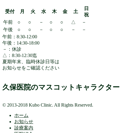
ビ
日
受付
月
火
水
木
金
土
ゲ
祝
ー
午前
○
○
－
○
○
△
－
午後
○
○
－
○
○
－
－
シ
午前：8:30-12:00
ョ
午後：14:30-18:00
－：休診
ン
△：8:30-12:30迄
夏期年末、臨時休診日等は
お知らせをご確認ください
久保医院のマスコットキャラクター
© 2013-2018 Kubo Clinic. All Rights Reserved.
ホーム
お知らせ
診療案内