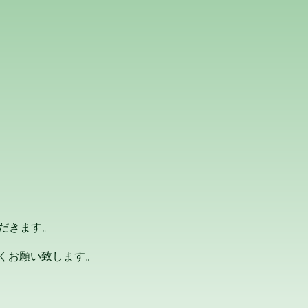
内分泌・甲状腺疾患 アレルギー対策 禁煙外来
ただきます。
くお願い致します。