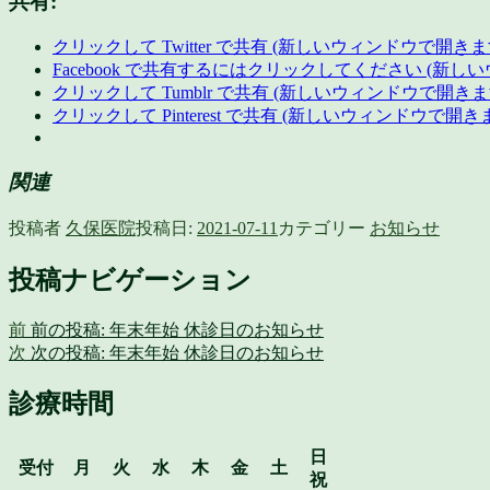
共有:
クリックして Twitter で共有 (新しいウィンドウで開きま
Facebook で共有するにはクリックしてください (新し
クリックして Tumblr で共有 (新しいウィンドウで開きま
クリックして Pinterest で共有 (新しいウィンドウで開き
関連
投稿者
久保医院
投稿日:
2021-07-11
カテゴリー
お知らせ
投稿ナビゲーション
前
前の投稿:
年末年始 休診日のお知らせ
次
次の投稿:
年末年始 休診日のお知らせ
診療時間
日
受付
月
火
水
木
金
土
祝