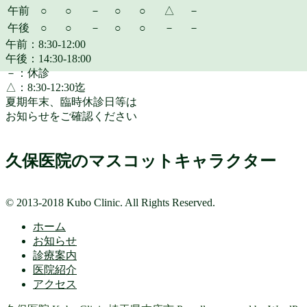
午前
○
○
－
○
○
△
－
午後
○
○
－
○
○
－
－
午前：8:30-12:00
午後：14:30-18:00
－：休診
△：8:30-12:30迄
夏期年末、臨時休診日等は
お知らせをご確認ください
久保医院のマスコットキャラクター
© 2013-2018 Kubo Clinic. All Rights Reserved.
ホーム
お知らせ
診療案内
医院紹介
アクセス