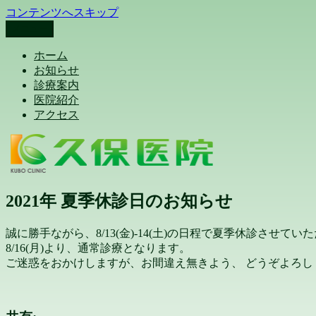
コンテンツへスキップ
メニュー
久保医院 Kubo Clinic 埼玉県本庄市
久保医院（内科) 糖尿病内科 循環器内科 睡眠時無呼吸検査 
ホーム
お知らせ
診療案内
医院紹介
アクセス
2021年 夏季休診日のお知らせ
誠に勝手ながら、8/13(金)-14(土)の日程で夏季休診させてい
8/16(月)より、通常診療となります。
ご迷惑をおかけしますが、お間違え無きよう、 どうぞよろし