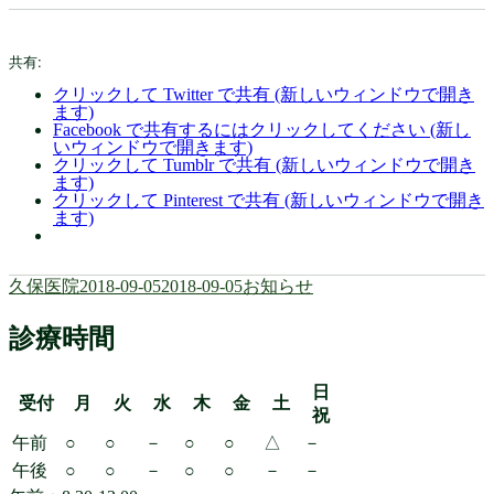
共有:
クリックして Twitter で共有 (新しいウィンドウで開き
ます)
Facebook で共有するにはクリックしてください (新し
いウィンドウで開きます)
クリックして Tumblr で共有 (新しいウィンドウで開き
ます)
クリックして Pinterest で共有 (新しいウィンドウで開き
ます)
投
投
カ
久保医院
2018-09-05
2018-09-05
お知らせ
稿
稿
テ
者
日:
ゴ
診療時間
リ
ー
日
受付
月
火
水
木
金
土
祝
午前
○
○
－
○
○
△
－
午後
○
○
－
○
○
－
－