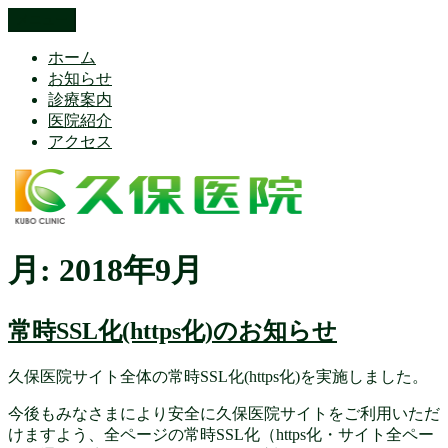
コ
メニュー
久保医院 Kubo Clinic 埼玉県本庄市
久保医院（内科) 糖尿病内科 循環器内科 睡眠時無呼吸検査 内
ン
分泌・甲状腺疾患 アレルギー対策 禁煙外来
ホーム
テ
お知らせ
ン
診療案内
ツ
医院紹介
へ
アクセス
ス
キ
ッ
プ
月:
2018年9月
常時SSL化(https化)のお知らせ
久保医院サイト全体の常時SSL化(https化)を実施しました。
今後もみなさまにより安全に久保医院サイトをご利用いただ
けますよう、全ページの常時SSL化（https化・サイト全ペー