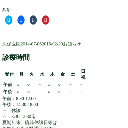
共有:
ク
Facebook
ク
ク
リ
で
リ
リ
ッ
共
ッ
ッ
ク
有
ク
ク
し
す
し
し
て
る
て
て
Twitter
に
Tumblr
Pinterest
投
投
カ
久保医院
2014-07-06
2016-02-20
お知らせ
で
は
で
で
共
ク
共
共
稿
稿
テ
有
リ
有
有
者
日:
ゴ
診療時間
(新
ッ
(新
(新
し
ク
し
し
リ
い
し
い
い
ウ
て
ウ
ウ
ー
ィ
く
ィ
ィ
日
受付
月
火
水
木
金
土
ン
だ
ン
ン
祝
ド
さ
ド
ド
ウ
い
ウ
ウ
午前
○
○
－
○
○
△
－
で
(新
で
で
開
し
開
開
午後
○
○
－
○
○
－
－
き
い
き
き
ま
ウ
ま
ま
午前：8:30-12:00
す)
ィ
す)
す)
午後：14:30-18:00
ン
ド
－：休診
ウ
で
△：8:30-12:30迄
開
夏期年末、臨時休診日等は
き
ま