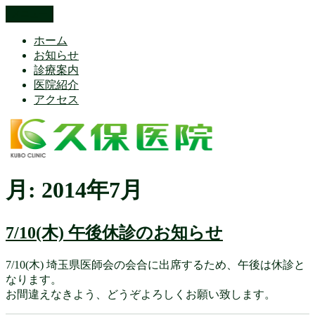
コ
メニュー
久保医院 Kubo Clinic 埼玉県本庄市
久保医院（内科) 糖尿病内科 循環器内科 睡眠時無呼吸検査 内
ン
分泌・甲状腺疾患 アレルギー対策 禁煙外来
ホーム
テ
お知らせ
ン
診療案内
ツ
医院紹介
へ
アクセス
ス
キ
ッ
プ
月:
2014年7月
7/10(木) 午後休診のお知らせ
7/10(木) 埼玉県医師会の会合に出席するため、午後は休診と
なります。
お間違えなきよう、どうぞよろしくお願い致します。